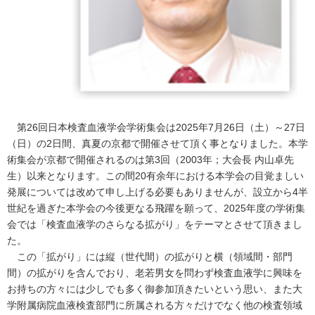
第26回日本検査血液学会学術集会は2025年7月26日（土）～27日
（日）の2日間、真夏の京都で開催させて頂く事となりました。本学
術集会が京都で開催されるのは第3回（2003年；大会長 内山卓先
生）以来となります。この間20有余年における本学会の目覚ましい
発展については改めて申し上げる必要もありませんが、設立から4半
世紀を過ぎた本学会の今後更なる飛躍を願って、2025年度の学術集
会では「検査血液学のさらなる拡がり」をテーマとさせて頂きまし
た。
この「拡がり」には縦（世代間）の拡がりと横（領域間・部門
間）の拡がりを含んでおり、老若男女を問わず検査血液学に興味を
お持ちの方々には少しでも多く御参加頂きたいという思い、また大
学附属病院血液検査部門に所属される方々だけでなく他の検査領域