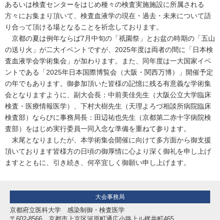
あるいは検査センターをはじめ種々の検査実施施設に所属される
方々にお集まり頂いて、検査血液学の現在・過去・未来について語
り合って頂ける場となることを祈念しております。
京都の夏は例年ならば7月中旬の「祇園祭」とお盆の時期の「五山
の送り火」が二大イベントですが、2025年度は両者の間に「日本検
査血液学会学術集会」が加わります。また、同年度は一大国家イベ
ントである「2025年日本国際博覧会（大阪・関西万博）」開催予定
の年でもあります。御参加頂いた皆様の記憶に残る有意義な学術集
会となりますように、副大会長：中前美佳先生（大阪公立大学臨床
検査・医療情報医学）、下村大樹先生（天理よろづ相談所病院臨床
検査部）ならびに事務局長：田辺祐也先生（京都第二赤十字病院検
査部）をはじめ実行委員一同入念な準備を重ねて参ります。
末尾となりましたが、本学術集会開催に向けて多方面から御支援
頂いております皆様方の日頃の御厚情に心より深く御礼を申し上げ
ますとともに、引き続き、何卒宜しく御願い申し上げます。
大会事務局
京都府立医科大学 感染制御・検査医学
〒602-8566 京都市上京区河原町通広小路上ル梶井町465